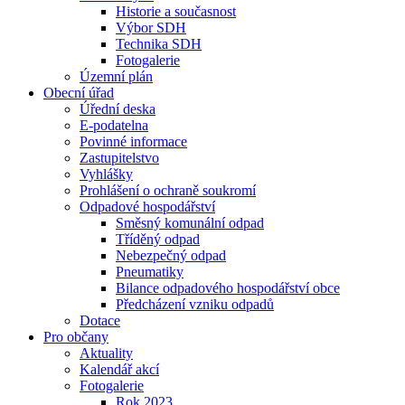
Historie a současnost
Výbor SDH
Technika SDH
Fotogalerie
Územní plán
Obecní úřad
Úřední deska
E-podatelna
Povinné informace
Zastupitelstvo
Vyhlášky
Prohlášení o ochraně soukromí
Odpadové hospodářství
Směsný komunální odpad
Tříděný odpad
Nebezpečný odpad
Pneumatiky
Bilance odpadového hospodářství obce
Předcházení vzniku odpadů
Dotace
Pro občany
Aktuality
Kalendář akcí
Fotogalerie
Rok 2023