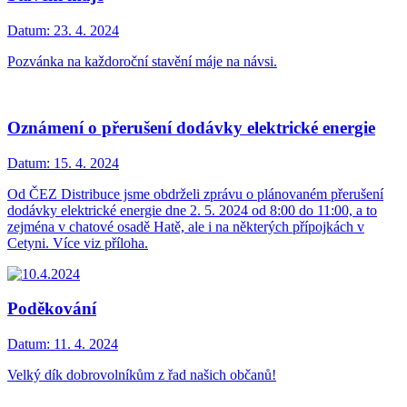
Datum:
23. 4. 2024
Pozvánka na každoroční stavění máje na návsi.
Oznámení o přerušení dodávky elektrické energie
Datum:
15. 4. 2024
Od ČEZ Distribuce jsme obdrželi zprávu o plánovaném přerušení
dodávky elektrické energie dne 2. 5. 2024 od 8:00 do 11:00, a to
zejména v chatové osadě Hatě, ale i na některých přípojkách v
Cetyni. Více viz příloha.
Poděkování
Datum:
11. 4. 2024
Velký dík dobrovolníkům z řad našich občanů!