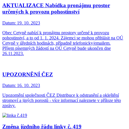
AKTUALIZACE Nabídka pronájmu prostor
určených k provozu pohostinství
Datum:
19. 10. 2023
Obec Cetyně nabízí k pronájmu prostory určené k provozu
pohostinství, a to od 1. 1. 2024. Zájemci se mohou přihlásit na OÚ
Cetyně v úředních hodinách, případně telefonicky/emailem.
Příjem písemných žádostí na OÚ Cetyně bude ukončen dne
26.11.2023.
UPOZORNĚNÍ ČEZ
Datum:
16. 10. 2023
Upozornění společnosti ČEZ Distribuce k odstranění a okleštění
stromoví a jiných porostů - více informací naleznete v příloze této
zprávy.
Změna jízdního řádu linky č. 419