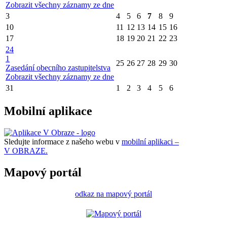
Zobrazit všechny záznamy ze dne
3
4
5
6
7
8
9
10
11
12
13
14
15
16
17
18
19
20
21
22
23
24
1
25
26
27
28
29
30
Zasedání obecního zastupitelstva
Zobrazit všechny záznamy ze dne
31
1
2
3
4
5
6
Mobilní aplikace
Sledujte informace z našeho webu v
mobilní aplikaci –
V OBRAZE.
Mapový portál
odkaz na mapový portál