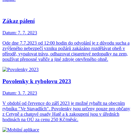
Zákaz pálení
Datum:
7. 7. 2023
Ode dne 7.7.2023 od 12:00 hodin do odvolání je z důvodu sucha a
zvýšeného nebezpečí vzniku požárů zakázáno rozdělávat oheň v
přírodě, vypalovat trávu, odhazovat cigaretové nedopalky na zem,
používat přenosné vařiče a jiné zdroje otevřeného ohně.
Povolenky k rybolovu 2023
Datum:
3. 7. 2023
V období od července do září 2023 je možné rybařit na obecním
rybníku "Ve Stavadlích". Povolenky jsou určeny pouze pro občany
z Cetyně a chatové osady Hatě a k zakoupení jsou v úředních
hodinách na OÚ za cenu 250 Kč/měsíc.