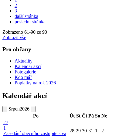
2
3
další stránka
poslední stránka
Zobrazeno
61
-
90
ze 90
Zobrazit vše
Pro občany
Aktuality
Kalendář akcí
Fotogalerie
Kdo má?
Poplatky na rok 2026
Kalendář akcí
Srpen
2026
Po
Út
St
Čt
Pá
So
Ne
27
1
28
29
30
31
1
2
Zasedání obecního zastupitelstva