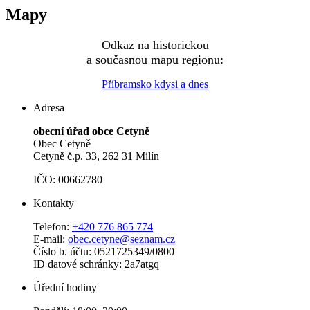
Mapy
Odkaz na historickou
a současnou mapu regionu:
Příbramsko kdysi a dnes
Adresa
obecní úřad obce Cetyně
Obec Cetyně
Cetyně č.p. 33, 262 31 Milín
IČO: 00662780
Kontakty
Telefon:
+420 776 865 774
E-mail:
obec.cetyne@seznam.cz
Číslo b. účtu: 0521725349/0800
ID datové schránky: 2a7atgq
Úřední hodiny