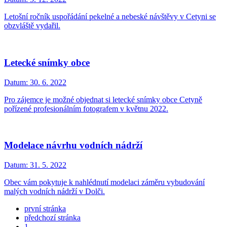
Letošní ročník uspořádání pekelné a nebeské návštěvy v Cetyni se
obzvláště vydařil.
Letecké snímky obce
Datum:
30. 6. 2022
Pro zájemce je možné objednat si letecké snímky obce Cetyně
pořízené profesionálním fotografem v květnu 2022.
Modelace návrhu vodních nádrží
Datum:
31. 5. 2022
Obec vám pokytuje k nahlédnutí modelaci záměru vybudování
malých vodních nádrží v Dolči.
první stránka
předchozí stránka
1