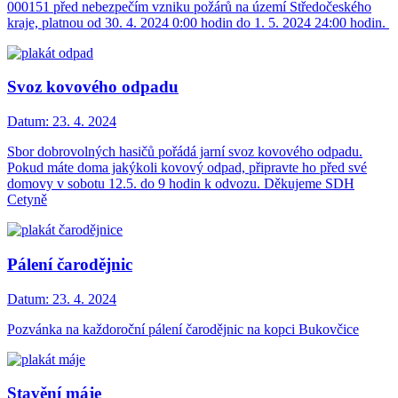
000151 před nebezpečím vzniku požárů na území Středočeského
kraje, platnou od 30. 4. 2024 0:00 hodin do 1. 5. 2024 24:00 hodin.
Svoz kovového odpadu
Datum:
23. 4. 2024
Sbor dobrovolných hasičů pořádá jarní svoz kovového odpadu.
Pokud máte doma jakýkoli kovový odpad, připravte ho před své
domovy v sobotu 12.5. do 9 hodin k odvozu. Děkujeme SDH
Cetyně
Pálení čarodějnic
Datum:
23. 4. 2024
Pozvánka na každoroční pálení čarodějnic na kopci Bukovčice
Stavění máje