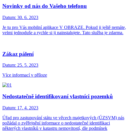
Novinky od nás do Vašeho telefonu
Datum:
30. 6. 2023
Je tu pro Vás mobilní aplikace V OBRAZE. Pokud ji ještě nemáte,
velmi jednoduše a rychle si ji nainstalujete. Tato služba je zdarma.
Zákaz pálení
Datum:
25. 5. 2023
Více informací v příloze
Nedostatečně identifikovaní vlastníci pozemků
Datum:
17. 4. 2023
Úřad pro zastupování státu ve věcech majetkových (ÚZSVM) nás
požádal o zvěřejnění informace o nedostatečné identifikaci
některých vlastníků v katastru nemovitostí, dle podmínek