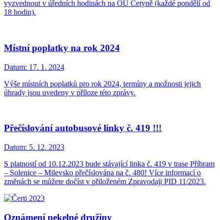
vyzvednout v úředních hodinách na OÚ Cetyně (každé pondělí od
18 hodin).
Místní poplatky na rok 2024
Datum:
17. 1. 2024
Výše místních poplatků pro rok 2024, termíny a možnosti jejich
úhrady jsou uvedeny v příloze této zprávy.
Přečíslování autobusové linky č. 419 !!!
Datum:
5. 12. 2023
S platností od 10.12.2023 bude stávající linka č. 419 v trase Příbram
– Solenice – Milevsko přečíslována na č. 480! Více informací o
změnách se můžete dočíst v přiloženém Zpravodaji PID 11/2023.
Oznámení pekelné družiny