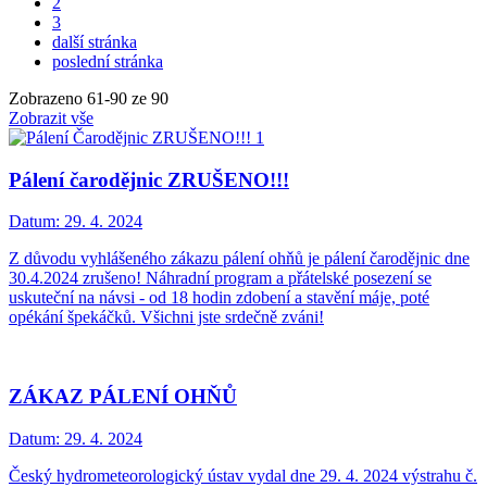
2
3
další stránka
poslední stránka
Zobrazeno
61
-
90
ze 90
Zobrazit vše
Pálení čarodějnic ZRUŠENO!!!
Datum:
29. 4. 2024
Z důvodu vyhlášeného zákazu pálení ohňů je pálení čarodějnic dne
30.4.2024 zrušeno! Náhradní program a přátelské posezení se
uskuteční na návsi - od 18 hodin zdobení a stavění máje, poté
opékání špekáčků. Všichni jste srdečně zváni!
ZÁKAZ PÁLENÍ OHŇŮ
Datum:
29. 4. 2024
Český hydrometeorologický ústav vydal dne 29. 4. 2024 výstrahu č.