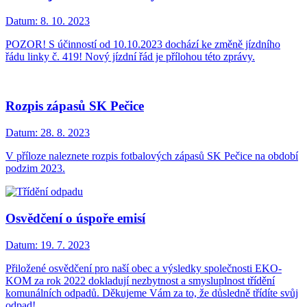
Datum:
8. 10. 2023
POZOR! S účinností od 10.10.2023 dochází ke změně jízdního
řádu linky č. 419! Nový jízdní řád je přílohou této zprávy.
Rozpis zápasů SK Pečice
Datum:
28. 8. 2023
V příloze naleznete rozpis fotbalových zápasů SK Pečice na období
podzim 2023.
Osvědčení o úspoře emisí
Datum:
19. 7. 2023
Přiložené osvědčení pro naší obec a výsledky společnosti EKO-
KOM za rok 2022 dokladují nezbytnost a smysluplnost třídění
komunálních odpadů. Děkujeme Vám za to, že důsledně třídíte svůj
odpad!