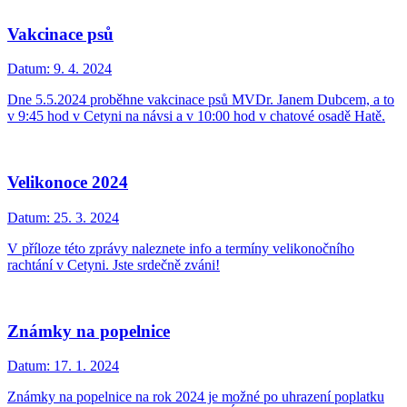
Vakcinace psů
Datum:
9. 4. 2024
Dne 5.5.2024 proběhne vakcinace psů MVDr. Janem Dubcem, a to
v 9:45 hod v Cetyni na návsi a v 10:00 hod v chatové osadě Hatě.
Velikonoce 2024
Datum:
25. 3. 2024
V příloze této zprávy naleznete info a termíny velikonočního
rachtání v Cetyni. Jste srdečně zváni!
Známky na popelnice
Datum:
17. 1. 2024
Známky na popelnice na rok 2024 je možné po uhrazení poplatku