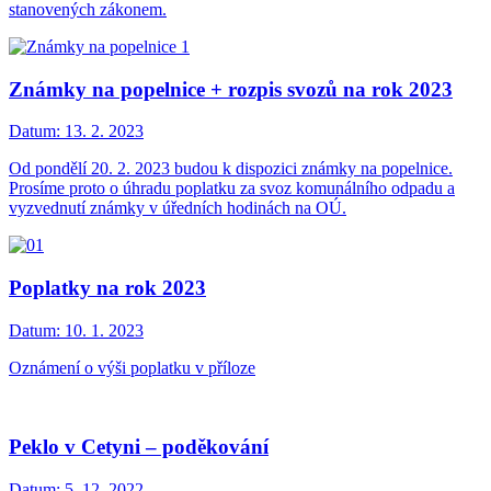
stanovených zákonem.
Známky na popelnice + rozpis svozů na rok 2023
Datum:
13. 2. 2023
Od pondělí 20. 2. 2023 budou k dispozici známky na popelnice.
Prosíme proto o úhradu poplatku za svoz komunálního odpadu a
vyzvednutí známky v úředních hodinách na OÚ.
Poplatky na rok 2023
Datum:
10. 1. 2023
Oznámení o výši poplatku v příloze
Peklo v Cetyni – poděkování
Datum:
5. 12. 2022