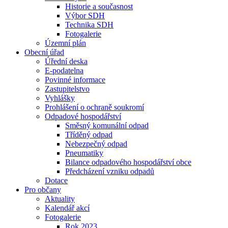
Historie a současnost
Výbor SDH
Technika SDH
Fotogalerie
Územní plán
Obecní úřad
Úřední deska
E-podatelna
Povinné informace
Zastupitelstvo
Vyhlášky
Prohlášení o ochraně soukromí
Odpadové hospodářství
Směsný komunální odpad
Tříděný odpad
Nebezpečný odpad
Pneumatiky
Bilance odpadového hospodářství obce
Předcházení vzniku odpadů
Dotace
Pro občany
Aktuality
Kalendář akcí
Fotogalerie
Rok 2023