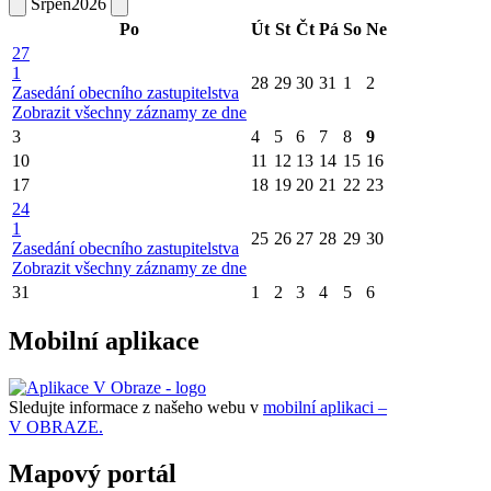
Srpen
2026
Po
Út
St
Čt
Pá
So
Ne
27
1
28
29
30
31
1
2
Zasedání obecního zastupitelstva
Zobrazit všechny záznamy ze dne
3
4
5
6
7
8
9
10
11
12
13
14
15
16
17
18
19
20
21
22
23
24
1
25
26
27
28
29
30
Zasedání obecního zastupitelstva
Zobrazit všechny záznamy ze dne
31
1
2
3
4
5
6
Mobilní aplikace
Sledujte informace z našeho webu v
mobilní aplikaci –
V OBRAZE.
Mapový portál