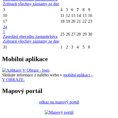
Zobrazit všechny záznamy ze dne
3
4
5
6
7
8
9
10
11
12
13
14
15
16
17
18
19
20
21
22
23
24
1
25
26
27
28
29
30
Zasedání obecního zastupitelstva
Zobrazit všechny záznamy ze dne
31
1
2
3
4
5
6
Mobilní aplikace
Sledujte informace z našeho webu v
mobilní aplikaci –
V OBRAZE.
Mapový portál
odkaz na mapový portál