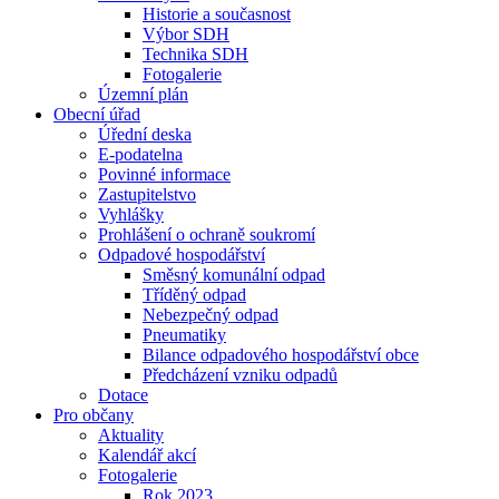
Historie a současnost
Výbor SDH
Technika SDH
Fotogalerie
Územní plán
Obecní úřad
Úřední deska
E-podatelna
Povinné informace
Zastupitelstvo
Vyhlášky
Prohlášení o ochraně soukromí
Odpadové hospodářství
Směsný komunální odpad
Tříděný odpad
Nebezpečný odpad
Pneumatiky
Bilance odpadového hospodářství obce
Předcházení vzniku odpadů
Dotace
Pro občany
Aktuality
Kalendář akcí
Fotogalerie
Rok 2023