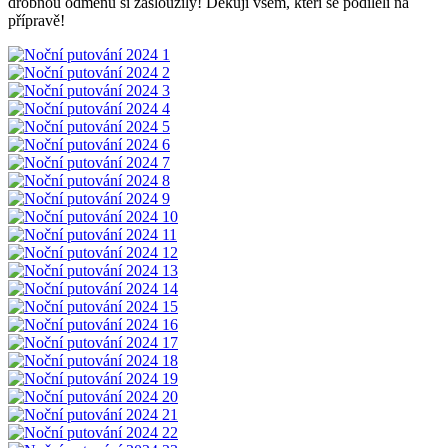
drobnou odměnu si zasloužily! Děkuji všem, kteří se podíleli na
přípravě!