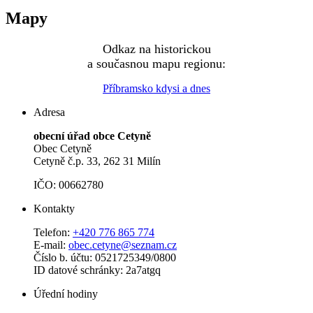
Mapy
Odkaz na historickou
a současnou mapu regionu:
Příbramsko kdysi a dnes
Adresa
obecní úřad obce Cetyně
Obec Cetyně
Cetyně č.p. 33, 262 31 Milín
IČO: 00662780
Kontakty
Telefon:
+420 776 865 774
E-mail:
obec.cetyne@seznam.cz
Číslo b. účtu: 0521725349/0800
ID datové schránky: 2a7atgq
Úřední hodiny