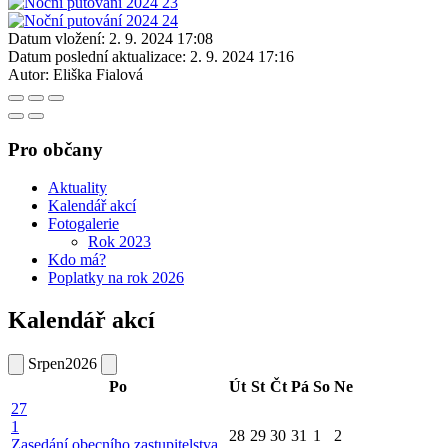
Datum vložení:
2. 9. 2024 17:08
Datum poslední aktualizace:
2. 9. 2024 17:16
Autor:
Eliška Fialová
Pro občany
Aktuality
Kalendář akcí
Fotogalerie
Rok 2023
Kdo má?
Poplatky na rok 2026
Kalendář akcí
Srpen
2026
Po
Út
St
Čt
Pá
So
Ne
27
1
28
29
30
31
1
2
Zasedání obecního zastupitelstva