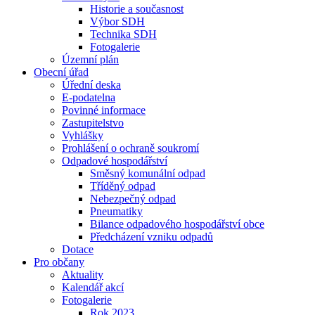
Historie a současnost
Výbor SDH
Technika SDH
Fotogalerie
Územní plán
Obecní úřad
Úřední deska
E-podatelna
Povinné informace
Zastupitelstvo
Vyhlášky
Prohlášení o ochraně soukromí
Odpadové hospodářství
Směsný komunální odpad
Tříděný odpad
Nebezpečný odpad
Pneumatiky
Bilance odpadového hospodářství obce
Předcházení vzniku odpadů
Dotace
Pro občany
Aktuality
Kalendář akcí
Fotogalerie
Rok 2023