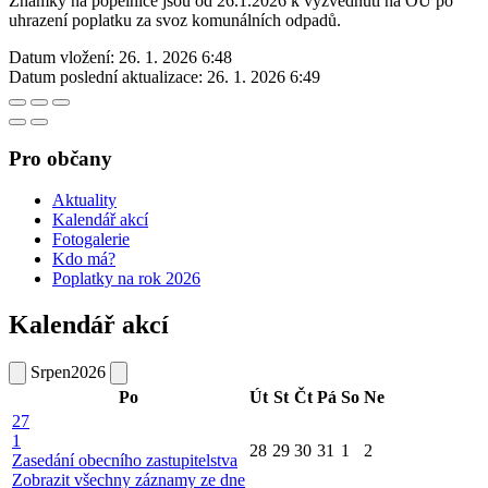
Známky na popelnice jsou od 26.1.2026 k vyzvednutí na OÚ po
uhrazení poplatku za svoz komunálních odpadů.
Datum vložení:
26. 1. 2026 6:48
Datum poslední aktualizace:
26. 1. 2026 6:49
Pro občany
Aktuality
Kalendář akcí
Fotogalerie
Kdo má?
Poplatky na rok 2026
Kalendář akcí
Srpen
2026
Po
Út
St
Čt
Pá
So
Ne
27
1
28
29
30
31
1
2
Zasedání obecního zastupitelstva
Zobrazit všechny záznamy ze dne