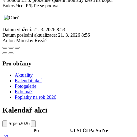
V sobotu 21.3. proběhne spálení hromady klestí na kopci
Bukovčice. Přijďte se podívat.
Datum vložení:
21. 3. 2026 8:53
Datum poslední aktualizace:
21. 3. 2026 8:56
Autor:
Miroslav Řezáč
Pro občany
Aktuality
Kalendář akcí
Fotogalerie
Kdo má?
Poplatky na rok 2026
Kalendář akcí
Srpen
2026
Po
Út
St
Čt
Pá
So
Ne