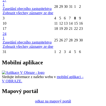
27
1
28
29
30
31
1
2
Zasedání obecního zastupitelstva
Zobrazit všechny záznamy ze dne
3
4
5
6
7
8
9
10
11
12
13
14
15
16
17
18
19
20
21
22
23
24
1
25
26
27
28
29
30
Zasedání obecního zastupitelstva
Zobrazit všechny záznamy ze dne
31
1
2
3
4
5
6
Mobilní aplikace
Sledujte informace z našeho webu v
mobilní aplikaci –
V OBRAZE.
Mapový portál
odkaz na mapový portál