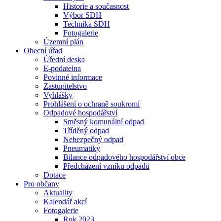
Historie a současnost
Výbor SDH
Technika SDH
Fotogalerie
Územní plán
Obecní úřad
Úřední deska
E-podatelna
Povinné informace
Zastupitelstvo
Vyhlášky
Prohlášení o ochraně soukromí
Odpadové hospodářství
Směsný komunální odpad
Tříděný odpad
Nebezpečný odpad
Pneumatiky
Bilance odpadového hospodářství obce
Předcházení vzniku odpadů
Dotace
Pro občany
Aktuality
Kalendář akcí
Fotogalerie
Rok 2023